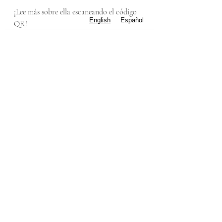
¡Lee más sobre ella escaneando el código 
English
Español
QR!
Recent Posts
See All