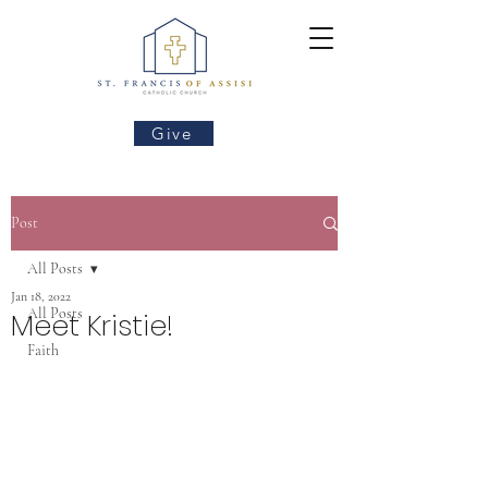
Give
Post
All Posts
Jan 18, 2022
All Posts
Meet Kristie!
Faith