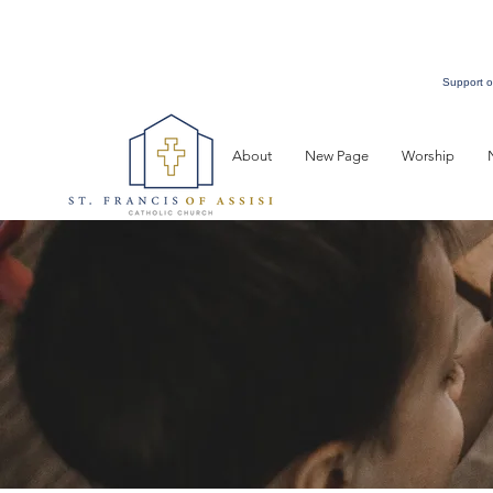
Support o
About
New Page
Worship