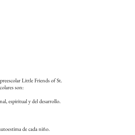
reescolar Little Friends of St.
colares son:
, espiritual y del desarrollo.
 autoestima de cada niño.