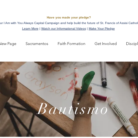
Have you made your pledge?
ur I Am with You Always Capital Campaign and help build the future of St. Francis of Assisi Cathol
Learn More
|
Watch our Informational Videos
|
Make Your Pledge
New Page
Sacramentos
Faith Formation
Get Involved
Discip
Bautismo