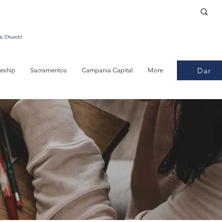
ic Church!
Dar
leship
Sacramentos
Campania Capital
More