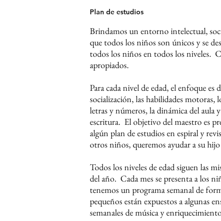
Plan de estudios​
Brindamos un entorno intelectual, socia
que todos los niños son únicos y se des
todos los niños en todos los niveles.
C
apropiados.
Para cada nivel de edad, el enfoque es d
socialización, las habilidades motoras, 
letras y números, la dinámica del aula y 
escritura.
El objetivo del maestro es pre
algún plan de estudios en espiral y revi
otros niños, queremos ayudar a su hijo 
Todos los niveles de edad siguen las m
del año.
Cada mes se presenta a los n
tenemos un programa semanal de formaci
pequeños están expuestos a algunas ens
semanales de música y enriquecimiento