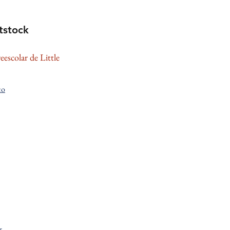
tstock
eescolar de Little
co
s