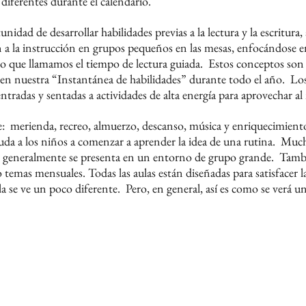
diferentes durante el calendario.
nidad de desarrollar habilidades previas a la lectura y la escritur
an a la instrucción en grupos pequeños en las mesas, enfocándose e
 lo que llamamos el tiempo de lectura guiada.
Estos conceptos son 
 en nuestra “Instantánea de habilidades” durante todo el año.
Los
ntradas y sentadas a actividades de alta energía para aprovechar a
e:
merienda, recreo, almuerzo, descanso, música y enriquecimient
uda a los niños a comenzar a aprender la idea de una rutina.
Mucha
que generalmente se presenta en un entorno de grupo grande.
Tambi
o temas mensuales. Todas las aulas están diseñadas para satisfacer 
ula se ve un poco diferente.
Pero, en general, así es como se verá 