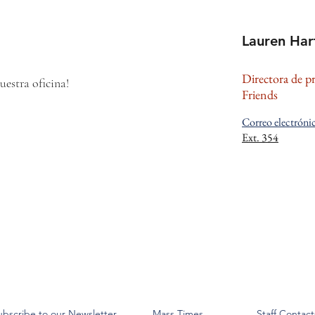
Lauren Har
Directora de pr
estra oficina!
Friends
Correo electróni
Ext. 354
ubscribe to our Newsletter
Mass Times
Staff Contact