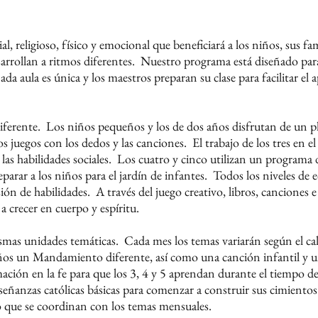
l, religioso, físico y emocional que beneficiará a los niños, sus fa
arrollan a ritmos diferentes.
Nuestro programa está diseñado para 
ada aula es única y los maestros preparan su clase para facilitar el 
iferente.
Los niños pequeños y los de dos años disfrutan de un pl
los juegos con los dedos y las canciones.
El trabajo de los tres en 
las habilidades sociales.
Los cuatro y cinco utilizan un programa de
parar a los niños para el jardín de infantes.
Todos los niveles de
sión de habilidades.
A través del juego creativo, libros, canciones 
a crecer en cuerpo y espíritu.
ismas unidades temáticas.
Cada mes los temas variarán según el cal
iños un Mandamiento diferente, así como una canción infantil y u
ón en la fe para que los 3, 4 y 5 aprendan durante el tiempo de l
eñanzas católicas básicas para comenzar a construir sus cimientos
 que se coordinan con los temas mensuales.