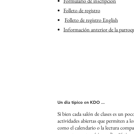
Formulario de inscripción
Folleto de registro
Folleto de registro English
​
Información anterior de la parroq
Un día típico en KDO ...
Si bien cada salón de clases es un po
actividades abiertas que permiten a lo
como el calendario o la lectura compar