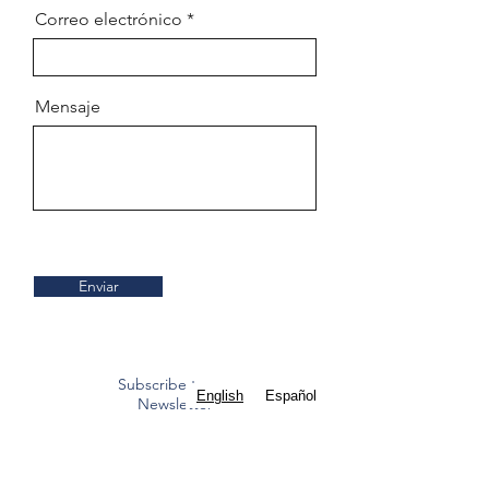
Correo electrónico
Mensaje
Enviar
Subscribe to our
English
Español
Newsletter
Mass Times
Staff Contacts