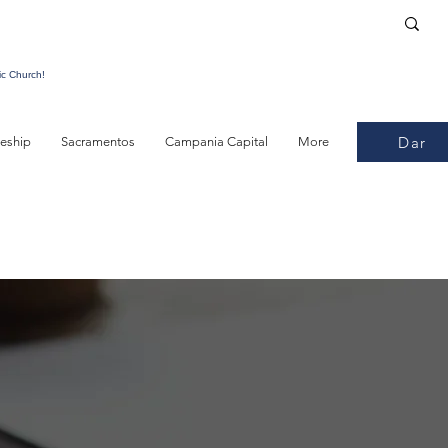
ic Church!
Dar
leship
Sacramentos
Campania Capital
More