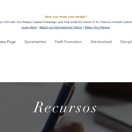
Have you made your pledge?
ur I Am with You Always Capital Campaign and help build the future of St. Francis of Assisi Cathol
Learn More
|
Watch our Informational Videos
|
Make Your Pledge
New Page
Sacramentos
Faith Formation
Get Involved
Discip
Recursos