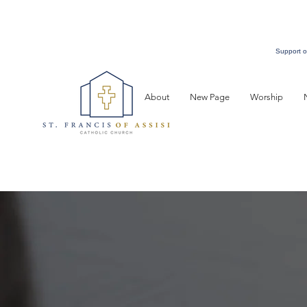
Support o
About
New Page
Worship