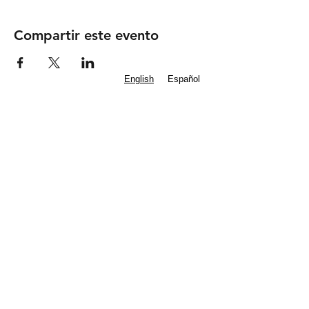
Compartir este evento
English
Español
Subscribe to our
Newsletter
Mass Times
Staff Contacts
IGLESIA CATÓLICA DE SAN FRANCIS
DE ASÍS
Diócesis de Dallas
8000 Eldorado Parkway | Frisco, TX 75033
(972) 712 2645
|
office@stfoafrisco.org